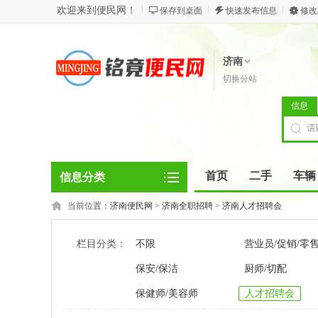
欢迎来到便民网！
保存到桌面
快速发布信息
修改
济南
切换分站
信息
首页
二手
车辆
信息分类
当前位置：
济南便民网
>
济南全职招聘
>
济南人才招聘会
栏目分类：
不限
营业员/促销/零
保安/保洁
厨师/切配
保健师/美容师
人才招聘会