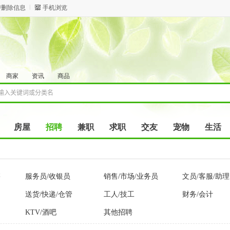
/删除信息
手机浏览
商家
资讯
商品
房屋
招聘
兼职
求职
交友
宠物
生活
售
服务员/收银员
销售/市场/业务员
文员/客服/助理
送货/快递/仓管
工人/技工
财务/会计
KTV/酒吧
其他招聘