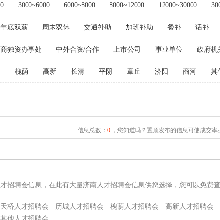
00
3000~6000
6000~8000
8000~12000
12000~30000
30
年底双薪
周末双休
交通补助
加班补助
餐补
话补
外商独资办事处
中外合资/合作
上市公司
事业单位
政府机
城
槐荫
高新
长清
平阴
章丘
济阳
商河
其
信息总数：
0
，您知道吗？置顶发布的信息可使成交率提
人才招聘会信息，在此有大量济南人才招聘会信息供您选择，您可以免费
天桥人才招聘会
历城人才招聘会
槐荫人才招聘会
高新人才招聘会
其他人才招聘会