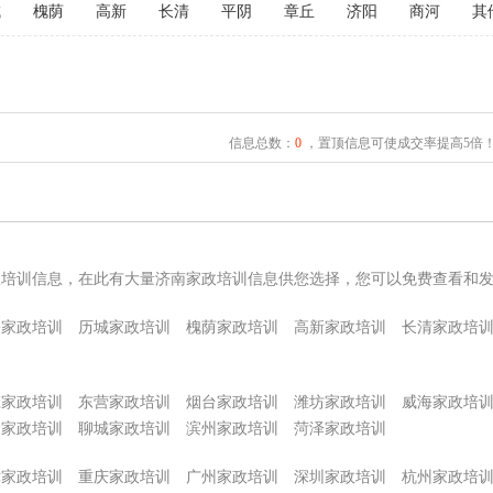
城
槐荫
高新
长清
平阴
章丘
济阳
商河
其
信息总数：
0
，置顶信息可使成交率提高5倍
政培训信息，在此有大量济南家政培训信息供您选择，您可以免费查看和
桥家政培训
历城家政培训
槐荫家政培训
高新家政培训
长清家政培
庄家政培训
东营家政培训
烟台家政培训
潍坊家政培训
威海家政培
州家政培训
聊城家政培训
滨州家政培训
菏泽家政培训
津家政培训
重庆家政培训
广州家政培训
深圳家政培训
杭州家政培