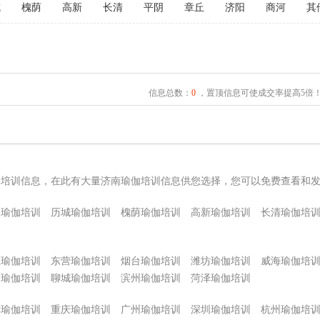
城
槐荫
高新
长清
平阴
章丘
济阳
商河
其
信息总数：
0
，置顶信息可使成交率提高5倍
伽培训信息，在此有大量济南瑜伽培训信息供您选择，您可以免费查看和
桥瑜伽培训
历城瑜伽培训
槐荫瑜伽培训
高新瑜伽培训
长清瑜伽培
庄瑜伽培训
东营瑜伽培训
烟台瑜伽培训
潍坊瑜伽培训
威海瑜伽培
州瑜伽培训
聊城瑜伽培训
滨州瑜伽培训
菏泽瑜伽培训
津瑜伽培训
重庆瑜伽培训
广州瑜伽培训
深圳瑜伽培训
杭州瑜伽培